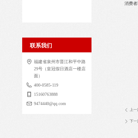
消费者
联系我们
福建省泉州市晋江和平中路
29号（皇冠假日酒店一楼店
面）
400-0585-119
15160763888
9474440@qq.com
上一
ꄴ
下一
ꄲ