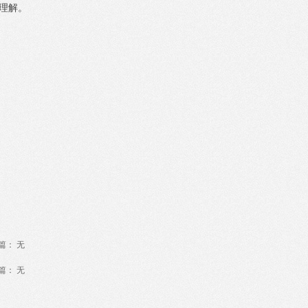
理解。
篇：
无
篇：
无