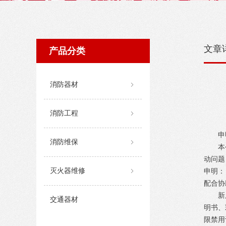
文章
产品分类
消防器材
ꁇ
消防工程
ꁇ
申明函
消防维保
ꁇ
本公司
动问题
灭火器维修
ꁇ
申明：
配合协
新广g
交通器材
明书、
限禁用